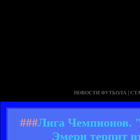
|
НОВОСТИ ФУТБОЛА
СТ
###
Лига Чемпионов. "
Эмери терпит в