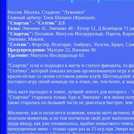
Россия. Москва. Стадион: "Лужники"
Главный арбитр: Тони Шапрон (Франция).
"Спартак" - "Селтик" 2:3
Голы:
Эменике 41, Эменике 48 - Хупер 12, Д.Комбаров 71 (ав
"Спартак":
Песьяков, Мануэль Инсаурральде, Пареха, Кариок
Эменике, Макеев.
"Селтик":
Форстер, Исагирре, Амброус, Уилсон, Браун, Сам
Предупреждения:
Малгрю 22, Ваньяма 30.
Удаление:
Мануэль Инсаурральде 63.
"Спартак" если и подходил к матчу в статусе фаворита, то
"Селтика", который показал весьма организованную игру в 
красно-белые со своим составом равны клубу Шотландской ли
поставил игру своей команде ни в атаке, ни, тем более, в защ
Весь матч проходил в темпе, лучший эпитет для которого – "
"Спартаке" старались только Ари и Эменике - вся линия по
также старалась по большей части не двигаться быстрее, чем 
Москвичи, как и полагается хозяевам, начали матч активно,
опасным моментам, и на том посчитали свой долг выполненн
труда ввиду, как уже упоминалось, крайне невысокого темпа
пропущенные мячи – только один раз за 15 игр при Эмери ко