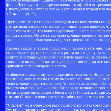
матч с разобранным "Динамо". Разумеется, и теперь хозяева 
фланг Лустигу, тот прострелил вдоль штрафной и опередивш
Спустя десять минут все тот же Хупер забил и второй гол п
забежал в офсайд.
Пропущенный гол никак не взбодрил и не встревожил ни од
центре поля и изредка отдавали длинные пасы в надежде, чт
Челльстрем из центрального круга выдал шикарный пас в шт
мячом в ворота. Он же вывел свою команду вперед в начале 
удара – и вообще был одним из двух игроков, кто показывал 
Хозяева вышли вперед и продолжили перекатывать мяч. "Сел
скоростную игру москвичи раз за разом начали допускать ош
минуте Инсаурральде получил красную карточку за фол на Ху
только что вышедший на замену Форрест после ряда детских 
срикошетил от Комбарова в ворота.
В общем и целом, вину за поражение в этом матче Эмери цел
поединка, хотя сигналы к тому были все: он ничего не измен
свою команду трудиться на поле "от звонка до звонка". Он 
вместо опытного Ари – юного Козлова, не появлявшегося в 
Инсаурральде низкорослого Брызгалова (178 см), который до
именно Самарас в концовке матча забил, принеся три очка т
"Спартак" же в очередной раз продемонстрировал совершенн
Эмери постоянно перетряхивает состав) и, как следствие, 