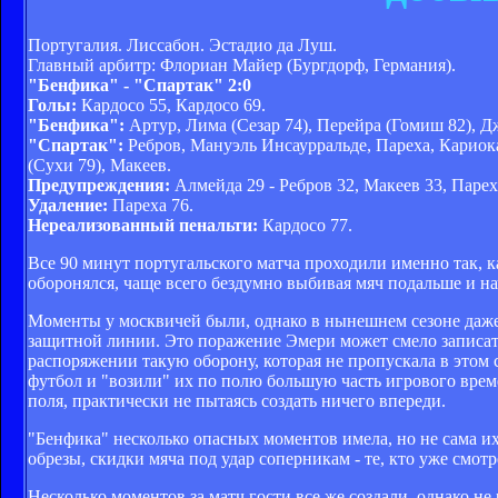
Португалия. Лиссабон. Эстадио да Луш.
Главный арбитр: Флориан Майер (Бургдорф, Германия).
"Бенфика" - "Спартак" 2:0
Голы:
Кардосо 55, Кардосо 69.
"Бенфика":
Артур, Лима (Сезар 74), Перейра (Гомиш 82), Д
"Спартак":
Ребров, Мануэль Инсаурральде, Пареха, Кариока
(Сухи 79), Макеев.
Предупреждения:
Алмейда 29 - Ребров 32, Макеев 33, Парех
Удаление:
Пареха 76.
Нереализованный пенальти:
Кардосо 77.
Все 90 минут португальского матча проходили именно так, 
оборонялся, чаще всего бездумно выбивая мяч подальше и на
Моменты у москвичей были, однако в нынешнем сезоне даже 
защитной линии. Это поражение Эмери может смело записать
распоряжении такую оборону, которая не пропускала в этом 
футбол и "возили" их по полю большую часть игрового врем
поля, практически не пытаясь создать ничего впереди.
"Бенфика" несколько опасных моментов имела, но не сама их
обрезы, скидки мяча под удар соперникам - те, кто уже смотр
Несколько моментов за матч гости все же создали, однако не