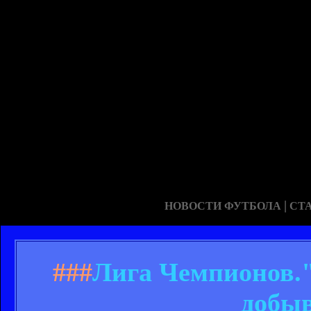
|
НОВОСТИ ФУТБОЛА
СТ
###
Лига Чемпионов."
добыв