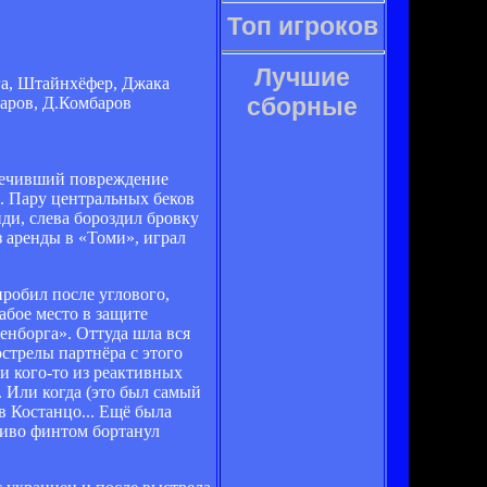
Топ игроков
Лучшие
нга, Штайнхёфер, Джака
сборные
баров, Д.Комбаров
алечивший повреждение
в. Пару центральных беков
ди, слева бороздил бровку
аренды в «Томи», играл
робил после углового,
абое место в защите
енборга». Оттуда шла вся
стрелы партнёра с этого
и кого-то из реактивных
. Или когда (это был самый
в Костанцо... Ещё была
сиво финтом бортанул