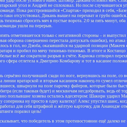
рва удар после углового нанёс Штокер. Дикань отловил мяч. Спа
тарский угол и Андрей не сплоховал. Но после случившегося угл
 команде. Пока расстроившийся «Спартак» приходил в себя, «Баз
то-таки отсутствовал, Дикань вышел на перехват и грубо ошибся
тихонько сбросить мяч в пустые ворота. 2:0 за пять минут, оба 
 команды ушли на перерыв.
опять отметившегося только с негативной стороны – и выпустил
евая оборона совершенно перестала допускать ошибки), но атака
илось в гол, но Дзюба, оказавшийся на ударной позиции (Макеев 
ратаря и пробил по мячу тихонько-тихонько. В итоге и Костанцо
-белые всё же сократили разрыв в счёте. Кариока сотворил перех
рого сфера отлетела к Дмитрию Комбарову и тот в касание полож
чень серьёзно получивший сзади по ноге, вернувшись на поле, со
 линии вратарской и вторым касанием наконец-то сумел отличит
авшиеся, швырнули на поле парочку файеров, которые были бы
битра (если таковая будет) и москвичам несдобровать, ведь её то
явно поплывшие хозяева остались вдесятером: Шакири ударил Ма
 соперника ну просто в одну калитку! Алекс упустил шанс, ког
аработал для себя штрафной и жёлтую карточку, для Ананидзе от
танги поразил цель!
казывает, что победитель в этом противостоянии ещё далеко не 