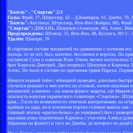
"Базель" - "Спартак" 2:3
Голы:
Фрай, 37, Штреллер, 42 – Д.Комбаров, 61, Дзюба, 70, 
"Базель":
Костанцо, Штреллер, Япи-Япо (Кабрал, 88), Фрай 
"Спартак":
ДИКАНЬ, Шешуков (Ананидзе, 46), Алекс, Макее
Предупреждены:
Штокер, 35, Япи-Япо, 48, Кусунга, 90+2 –
Удалён:
Шакири, 78
В стартовом составе москвичей по сравнению с осенним его
пальца, то ли нет, был, конечно, бессменен в воротах. На 
составили Сухи и новичок Рохо. Очень звучно получилось: 
брат Кирилла Дмитрий. Два опорных: Шешуков и Кариока. 
Алекс. Не было в составе по причинам травм Парехи, Пар
Начался первый тайм с обоюдной разведки, довольно быстро
случился рикошет и мяч улетел на угловой, ничем опасным н
москвичей: а именно – на левом фланге защиты, где Макеев 
опасность воротам украинского голкипера «Спартака», Штре
края... Гости по возможности отвечали контратаками, на ос
крайков на удар, но в основном портил голевые шансы сам – 
главный эпизод «красно-белых» до перерыва!) бил с разворот
красивая атака подопечных Карпина с участием Алекса (дли
Абрахама на фланге) и того же Дзюбы, до которого не дошёл 