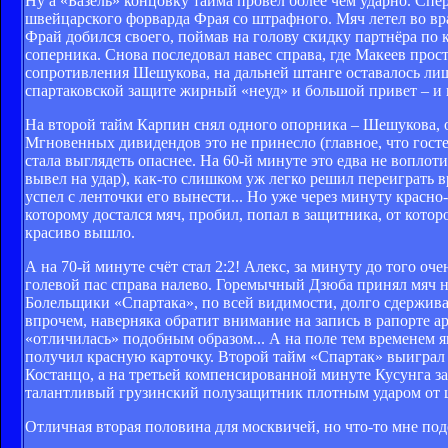
Ну а «Базель» концовку тайма провёл более чем ударно. Спе
швейцарского форварда Фрая со штрафного. Мяч летел во вра
Фрай добился своего, поймав на голову скидку партнёра по
соперника. Снова последовал навес справа, где Макеев прос
сопротивления Шешукова, на дальней штанге оставалось лишь 
спартаковской защите жирный «неуд» и большой привет – и
На второй тайм Карпин снял одного опорника – Шешукова, 
Мгновенных дивидендов это не принесло (главное, что гост
стала выглядеть опаснее. На 60-й минуте это едва не воплот
вывел на удар), как-то слишком уж легко решил переиграть в
успел с ленточки его вынести... Но уже через минуту красно
которому достался мяч, пробил, попал в защитника, от кото
красиво вышло.
А на 70-й минуте счёт стал 2:2! Алекс, за минуту до того о
голевой пас справа налево. Горемычный Дзюба принял мяч на
Болельщики «Спартака», по всей видимости, долго сдержив
впрочем, наверняка обратит внимание на запись в рапорте ар
«отличилась» подобным образом... А на поле тем временем 
получил красную карточку. Второй тайм «Спартак» выиграл у
Костанцо, а на третьей компенсированной минуте Кусунга з
талантливый грузинский полузащитник плотным ударом от ш
Отличная вторая половина для москвичей, но что-то мне подс