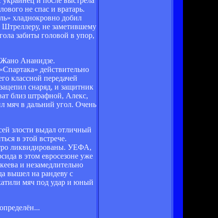
с украинец и после выстрела
ового не спас и вратарь.
ель» хладнокровно добил
. Штреллеру, не заметившему
гола забиты головой в упор,
 Жано Ананидзе.
 «Спартака» действительно
его классной передачей
 зацепил снаряд, и защитник
ват близ штрафной, Алекс,
ил мяч в дальний угол. Очень
 всей злости выдал отличный
ься в этой встрече.
стро ликвидированы. УЕФА,
рсида в этом евросезоне уже
кеева и незамедлительно
да вышел на рандеву с
катили мяч под удар и юный
определён...