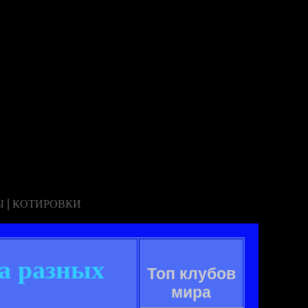
|
Ы
КОТИРОВКИ
ва разных
Топ клубов
мира