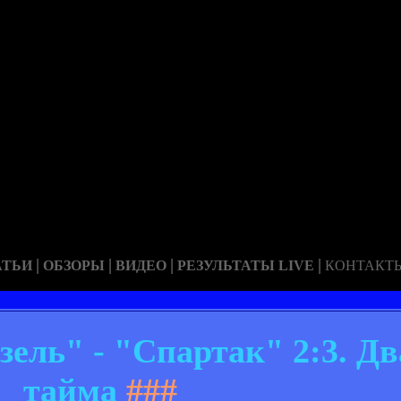
|
|
|
|
АТЬИ
ОБЗОРЫ
ВИДЕО
РЕЗУЛЬТАТЫ LIVE
КОНТАКТ
ель" - "Спартак" 2:3. Д
тайма
###