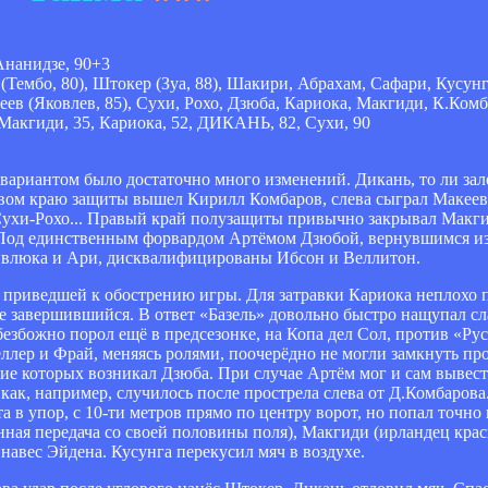
Ананидзе, 90+3
(Тембо, 80), Штокер (Зуа, 88), Шакири, Абрахам, Сафари, Кусу
в (Яковлев, 85), Сухи, Рохо, Дзюба, Кариока, Макгиди, К.Ком
 Макгиди, 35, Кариока, 52, ДИКАНЬ, 82, Сухи, 90
 вариантом было достаточно много изменений. Дикань, то ли з
правом краю защиты вышел Кирилл Комбаров, слева сыграл Макее
Сухи-Рохо... Правый край полузащиты привычно закрывал Макги
Под единственным форвардом Артёмом Дзюбой, вернувшимся из 
шивлюка и Ари, дисквалифицированы Ибсон и Веллитон.
 приведшей к обострению игры. Для затравки Кариока неплохо п
е завершившийся. В ответ «Базель» довольно быстро нащупал сл
безбожно порол ещё в предсезонке, на Копа дел Сол, против «Рус
ллер и Фрай, меняясь ролями, поочерёдно не могли замкнуть про
трие которых возникал Дзюба. При случае Артём мог и сам вывест
как, например, случилось после прострела слева от Д.Комбарова
а в упор, с 10-ти метров прямо по центру ворот, но попал точно 
нная передача со своей половины поля), Макгиди (ирландец кра
навес Эйдена. Кусунга перекусил мяч в воздухе.