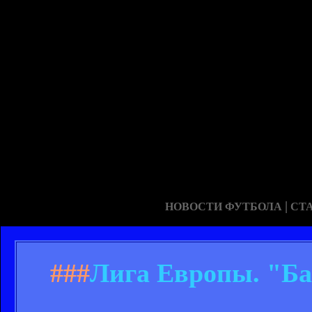
|
НОВОСТИ ФУТБОЛА
СТ
###
Лига Европы. "Баз