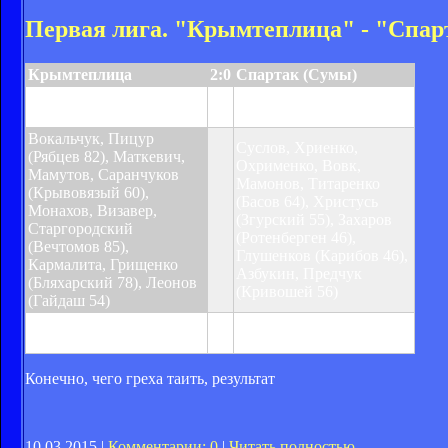
Первая лига. "Крымтеплица" - "Спарт
Крымтеплица
2:0
Спартак (Сумы)
Грищенко 15 (п.),
Старгородский 25
Вокальчук, Пицур
Суслов, Хриенко,
(Рябцев 82), Маткевич,
Охрименко, Вовк,
Мамутов, Саранчуков
Мамонов, Титаренко
(Крывовязый 60),
(Басов 64), Христусь
Монахов, Визавер,
(Згурский 55), Захаров
Старгородский
(Ротенберген 46),
(Вечтомов 85),
Глушенков (Карибов 46),
Кармалита, Грищенко
Азбукин, Предчук
(Бляхарский 78), Леонов
(Кривошей 56)
(Гайдаш 54)
Предупреждение:
Христусь 48
Конечно, чего греха таить, результат
10.03.2015 |
Комментарии: 0
|
Читать полностью