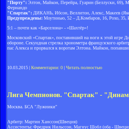
"Порту":
Элтон, Майкон, Перейра, Гуарин (Беллуски, 69), Мо
Фернандо
"Спартак":
ДИКАНЬ, Ибсон, Веллитон, Алекс, Макеев (Яков
Предупреждены:
Моутинью, 52 – Д.Комбаров, 16, Рохо, 35, И
5:1 – почти как «Барселона» - «Шахтёр»!
Московский «Спартак», поставивший на ноги к этой игре Ди
обороне. Секундная стрелка хронометра французского арбит
пас Алекса и прорвался к воротам Элтона. Майкон, попавши
10.03.2015 |
Комментарии: 0
|
Читать полностью
Лига Чемпионов. "Спартак" - "Динамо
Москва. БСА "Лужники"
Арбитр: Мартин Ханссон(Швеция)
Ассистенты: Фредрик Нильссон, Магнус Шобл (оба - Швеци