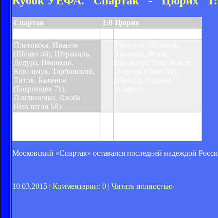
Кубок УЕФА. "Спартак" - "Цюрих" 1:
Спартак
1:0
Цюрих
Титов 57
Плетикоса, Иванов
Гуателли, Штахель,
(Шоавэ 46), Штранцль,
Тихинен, Роша,
Дедура, Шишкин,
Шнайдер, Тико, Конде,
Ковальчук, Торбинский,
Эгертер (Гаши 81),
Титов, Баженов
Шикауи, Араужо,
(Бояринцев 71),
Альфонс
Павлюченко, Дзюба
(Веллитон 58)
Предупреждения:
Предупреждения:
Торбинский 29,
Штахель 64, Шнайдер, 69
Павлюченко 86
Московский «Спартак» оставался последней надеждой России
10.03.2015 |
Комментарии: 0
|
Читать полностью