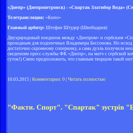
«Днепр» (Днепропетровск) - «Спартак Златибор Вода» (С
Телетрансляция:
«Кино»
Главный арбитр:
Штефан Штудер (Швейцария)
Двухраундовый поединок между «Днепром» и сербским «Спар
проходным для подопечных Владимира Бессонова. Но исход м
достаточно скромному сопернику, а сама дуэль получила не
сведениям пресс-службы ФК «Днепр», на матч с сербской ком
суток!) Смею предположить, что главным творцом такой инт
10.03.2015 |
Комментарии: 0
|
Читать полностью
"Факти. Спорт". "Спартак" зустрів "